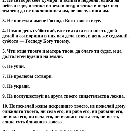
2. Не сотвори себе кумира, и всякаго подо­бия, елика на
пебеси горе, и елика на зем­ли низу, и елика в водах под
землею; да не поклонишися им, не послужиши им.
3. Не приемли имене Господа Бога твоего всуе.
4. Помни день субботний, еже святити его: шесть дней
делай и сотвориши в них вся дела твоя, в день же седьмый,
суббота — Господу Богу твоему.
5. Чти отца твоего и матерь твою, да благо ти будет, и да
долголетен будеши на земли.
6. Не убий.
7. Не прелюбы сотвори.
8. Не укради.
9. Не послушествуй на друга твоего свиде­тельства ложна.
10. Не пожелай жены искренняго твоего, не пожелай дому
ближняго твоего, ни се­ла его, ни раба его, ни рабыни его,
ни вола его, ни осла его, ни всякаго скота его, ни всего,
елика суть ближняго твоего
.