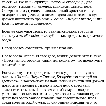
то есть «Отче наш» (трижды), потом «Богоро­дице Дево,
радуйся» (трижды) и, наконец, единожды Символ веры.
Совершив это утреннее правило, всякий христианин пусть
отходит на свое дело и, занимаясь дома или находясь в пути,
должен читать тихо про себя:
«Господи Иисусе Христе, Сыне
Божий, помилуй мя грешного».
Если же окружают люди, то, занимаясь де­лом, говорить
только умом:
«Господи, помилуй»,
и так продолжать до самого
обеда.
Перед обедом совершить утреннее правило.
После обеда, исполняя свое дело, всякий должен читать тихо:
«Пресвятая Богородице, спа­си мя грешнаго», что продолжать
до самой ночи.
Когда же случится проводить время в уединении, нужно
читать:
«Господи Иисусе Христе, Богородицею помилуй мя
грешнаго»,
а ложась спать на ночь, всякий христианин должен
по­вторить утреннее правило и после него с крестным
знамением засыпать. При этом святой старец говорил,
указывая на опыт святых отцов, что если христианин будет
держаться этого малого правила, как спасительного якоря
среди волн мирской суеты, со смирением исполняя его, то