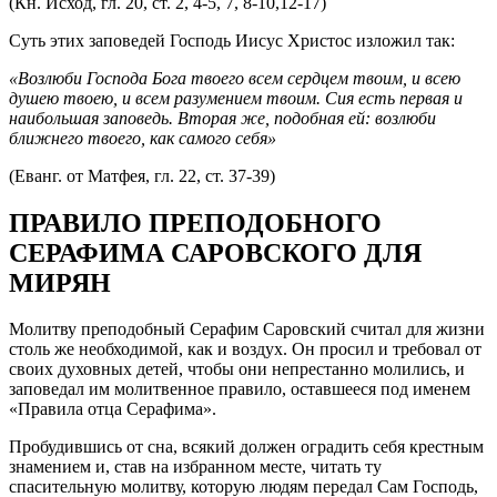
(Кн. Исход, гл. 20, ст. 2, 4-5, 7, 8-10,12-17)
Суть этих заповедей Господь Иисус Христос изложил так:
«Возлюби Господа Бога твоего всем сердцем твоим, и всею
душею твоею, и всем разумени­ем твоим. Сия есть первая и
наибольшая за­поведь. Вторая же, подобная ей: возлюби
ближнего твоего, как самого себя»
(Еванг. от Матфея, гл. 22, ст. 37-39)
ПРАВИЛО ПРЕПОДОБНОГО
СЕРАФИМА САРОВСКОГО ДЛЯ
МИРЯН
Молитву преподобный Серафим Саровский считал для жизни
столь же необходимой, как и воздух. Он просил и требовал от
своих духовных детей, чтобы они непрестанно молились, и
заповедал им молитвенное правило, оставшееся под именем
«Правила отца Серафима».
Пробудившись от сна, всякий должен огра­дить себя крестным
знамением и, став на из­бранном месте, читать ту
спасительную молитву, которую людям передал Сам Господь,