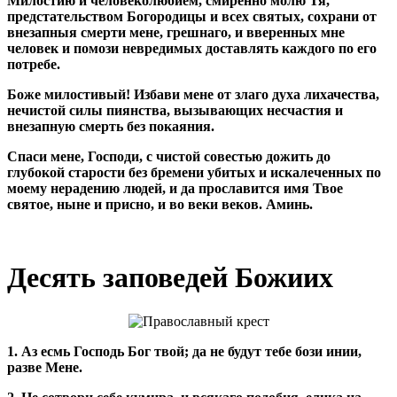
Милостию и человеколюбием, смиренно молю Тя,
предстательством Богородицы и всех святых, сохрани от
внезапныя смерти мене, грешнаго, и вверенных мне
человек и помози невредимых доставлять каждого по его
потребе.
Боже милостивый! Избави мене от злаго духа лихачества,
нечистой силы пиянства, вызывающих несчастия и
внезапную смерть без покаяния.
Спаси мене, Господи, с чистой совестью дожить до
глубокой старости без бремени убитых и искалеченных по
моему нерадению людей, и да прославится имя Твое
святое, ныне и присно, и во веки веков. Аминь.
Десять заповедей Божиих
1. Аз есмь Господь Бог твой; да не будут те­бе бози инии,
разве Мене.