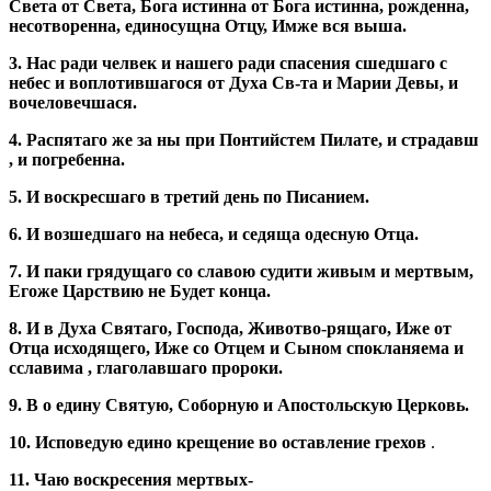
Света от Света, Бога истинна от Бога истинна, рожденна,
несотворенна, единосущна Отцу, Имже вся выша.
3. Нас ради челвек и нашего ради спасения сшедшаго с
небес и воплотившагося от Духа Св-та и Марии Девы, и
вочеловечшася.
4. Распятаго же за ны при Понтийстем Пилате, и страдавш
, и погребенна.
5. И воскресшаго в третий день по Писанием.
6. И возшедшаго на небеса, и седяща одесную Отца.
7.
И паки грядущаго со славою судити живым и мертвым,
Егоже Царствию не Будет конца.
8.
И в Духа Святаго, Господа, Животво-рящаго, Иже от
Отца исходящего, Иже со Отцем и Сыном спокланяема и
сславима , глаголавшаго пророки.
9. В
o
едину Свя­тую, Соборную и Апо­стольскую Церковь.
10. Исповедую едино крещение во оставление грехов
.
11.
Чаю воскресе­ния мертвых-