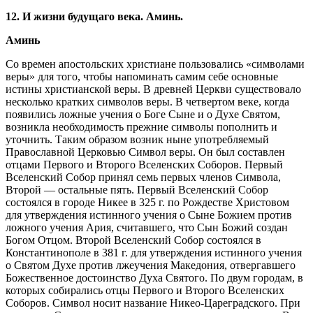
12.
И жизни будущаго века. Аминь.
Аминь
Со времен апостольских христиане пользовались «символами
веры» для того, чтобы напоминать са­мим себе основные
истины христианской веры. В древней Церкви существовало
несколько кратких символов веры. В четвертом веке, когда
появились ложные учения о Боге Сыне и о Духе Святом,
возникла необходимость прежние символы пополнить и
уточнить. Таким образом возник ныне употребляемый
Православной Церковью Символ веры. Он был составлен
отцами Первого и Второго Вселен­ских Соборов. Первый
Вселенский Собор принял семь первых членов Символа,
Второй — остальные пять. Первый Вселенский Собор
состоялся в городе Никее в 325 г. по Рождестве Христовом
для утверждения истинного учения о Сыне Божием против
ложного учения Ария, считавшего, что Сын Божий создан
Богом Отцом. Второй Вселенский Собор со­стоялся в
Константинополе в 381 г. для утверждения истинного учения
о Святом Духе против лжеучения Македония, отвергавшего
Божественное достоинство Духа Святого. По двум городам, в
которых соби­рались отцы Первого и Второго Вселенских
Соборов. Символ носит название Никео-Цареградского. При