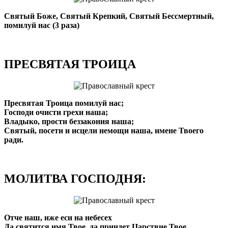
Святый Боже, Святый Крепкий, Святый Бессмертный,
помилуй нас (3 раза)
ПРЕСВЯТАЯ ТРОИЦА
Пресвятая Троица помилуй нас;
Господи очисти грехи наша;
Владыко, прости беззакония наша;
Святый, посети и исцели немощи наша, имене Твоего
ради.
МОЛИТВА ГОСПОДНЯ:
Отче наш, иже еси на небесех
Да святится имя Твое, да приидет Царствие Твое,